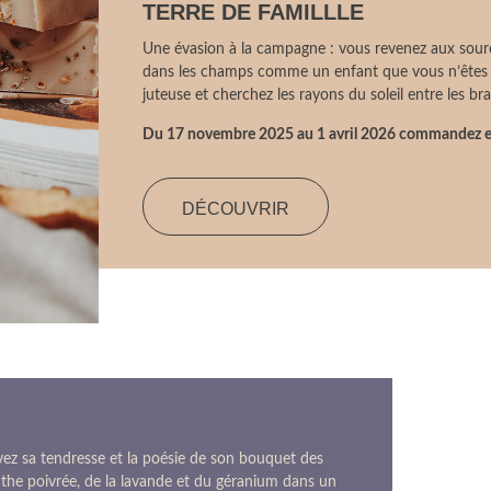
TERRE DE FAMILLLE
Une évasion à la campagne : vous revenez aux sourc
dans les champs comme un enfant que vous n’êtes
juteuse et cherchez les rayons du soleil entre les 
Du 17 novembre 2025 au 1 avril 2026 commandez e
DÉCOUVRIR
vez sa tendresse et la poésie de son bouquet des
enthe poivrée, de la lavande et du géranium dans un